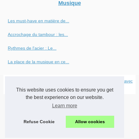
Musique
Les must-have en matière de...
Accrochage du tambour : les...
Rythmes de l'acier : Le...
La place de la musique en ce...
© 2026
Kiosque-musique.com
|
Cookies Policy
|
RSS
|
Site réalisé avec
SPIP
|
Espace Privé
This website uses cookies to ensure you get
the best experience on our website.
Learn more
Refuse Cookie
Allow cookies