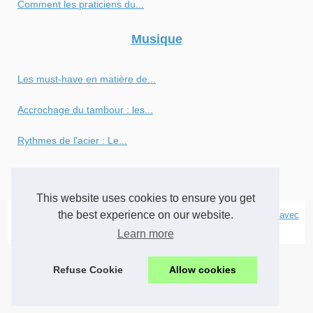
Comment les praticiens du...
Musique
Les must-have en matière de...
Accrochage du tambour : les...
Rythmes de l'acier : Le...
La place de la musique en ce...
This website uses cookies to ensure you get
the best experience on our website.
© 2026
Kiosque-musique.com
|
Cookies Policy
|
RSS
|
Site réalisé avec
SPIP
|
Espace Privé
Learn more
Refuse Cookie
Allow cookies